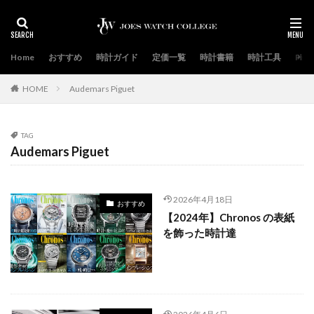
Home
おすすめ
時計ガイド
定価一覧
時計書籍
時計工具
Priva
HOME
Audemars Piguet
TAG
Audemars Piguet
2026年4月18日
おすすめ
【2024年】Chronos の表紙
を飾った時計達