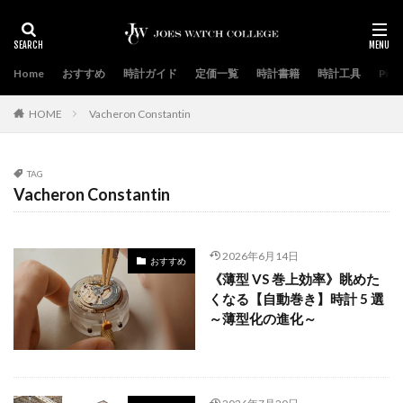
Home
おすすめ
時計ガイド
定価一覧
時計書籍
時計工具
Priva
HOME
Vacheron Constantin
TAG
Vacheron Constantin
2026年6月14日
おすすめ
《薄型 VS 巻上効率》眺めた
くなる【自動巻き】時計 5 選
～薄型化の進化～