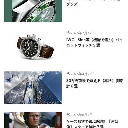
グッズ
2026年7月12日
IWC、Sinn等【機能で選ぶ】パイ
ロットウォッチ 5 選
2026年4月29日
30万円前後で買える【本格】腕時
計 6 選
2026年8月1日
ケース形状で選ぶ腕時計【角型
偏】スクエア時計 7 選