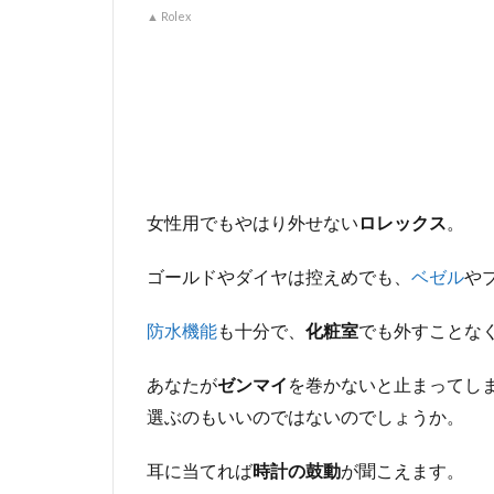
▲ Rolex
女性用でもやはり外せない
ロレックス
。
ゴールドやダイヤは控えめでも、
ベゼル
や
防水機能
も十分で、
化粧室
でも外すことな
あなたが
ゼンマイ
を巻かないと止まってし
選ぶのもいいのではないのでしょうか。
耳に当てれば
時計の鼓動
が聞こえます。