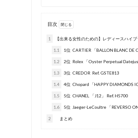
目次
1
【出来る女性のための】レディースハイブラ
1.1
1位 CARTIER 「BALLON BLANC DE C
1.2
2位 Rolex 「Oyster Perpetual Dateju
1.3
3位 CREDOR Ref. GSTE813
1.4
4位 Chopard 「HAPPY DIAMONDS ICO
1.5
5位 CHANEL 「J12」 Ref. H5700
1.6
5位 Jaeger-LeCoultre 「REVERSO O
2
まとめ