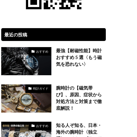
最近の投稿
最強【耐磁性能】時計
おすすめ
おすすめ 5 選〈もう磁
気を恐れない〉
腕時計の【磁気帯
時計ガイド
び】、原因、症状から
対処方法と対策まで徹
底解説！
知る人ぞ知る、日本・
おすすめ
海外の腕時計〈独立