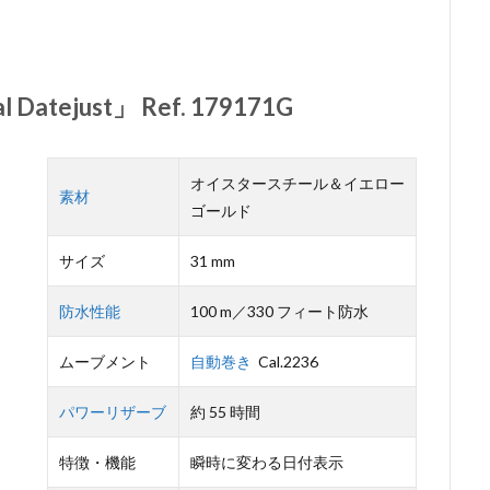
l Datejust」 Ref. 179171G
オイスタースチール＆イエロー
素材
ゴールド
サイズ
31 mm
防水性能
100 m／330 フィート防水
ムーブメント
自動巻き
Cal.2236
パワーリザーブ
約 55 時間
特徴・機能
瞬時に変わる日付表示