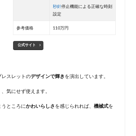
秒針
停止機能による正確な時刻
設定
参考価格
110万円
公式サイト
ブレスレットの
デザインで輝き
を演出しています。
く、気にせず使えます。
まうところに
かわいらしさ
を感じられれば、
機械式
を