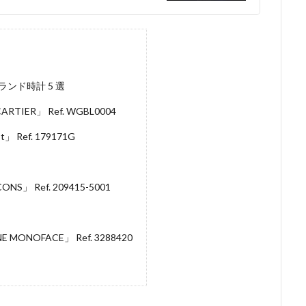
ンド時計 5 選
ARTIER」 Ref. WGBL0004
st」 Ref. 179171G
NS」 Ref. 209415-5001
NE MONOFACE」 Ref. 3288420