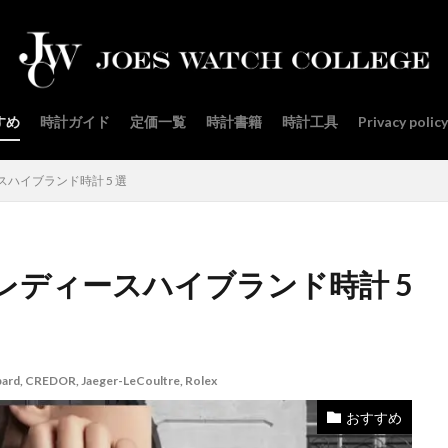
すめ
時計ガイド
定価一覧
時計書籍
時計工具
Privacy policy
ハイブランド時計 5 選
レディースハイブランド時計 5
ard
,
CREDOR
,
Jaeger-LeCoultre
,
Rolex
おすすめ