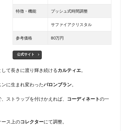
特徴・機能
プッシュ式時間調整
サファイアクリスタル
参考価格
80万円
公式サイト
として長きに渡り輝き続ける
カルティエ
。
ニンに生まれ変わった
バロンブラン
。
で、ストラップを付けかえれば、
コーディネート
の一
ケース上の
コレクター
にて調整。