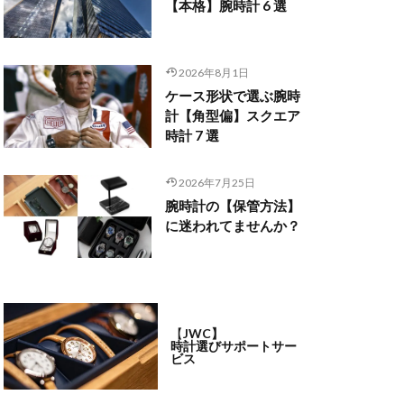
【本格】腕時計 6 選
2026年8月1日
ケース形状で選ぶ腕時
計【角型偏】スクエア
時計 7 選
2026年7月25日
腕時計の【保管方法】
に迷われてませんか？
【
JWC】
時計選びサポートサー
ビス